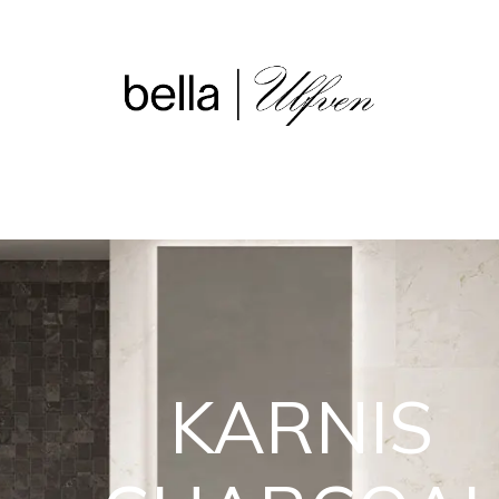
sjon
Våre butikker
Outlet
KARNIS