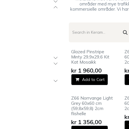
områder med mye trafikk
kommersielle områder. Vi ha
Glazed Pinstripe
Z
Minty 29,9x29,6 Kit
60
Kat Mosaikk
2c
kr
1 960,00
k
Add to Cart
Z66 Norrvange Light
Z6
Grey 60x60 cm
60
(59,8x59,8) 2cm
2c
flishelle
k
kr
1 356,00