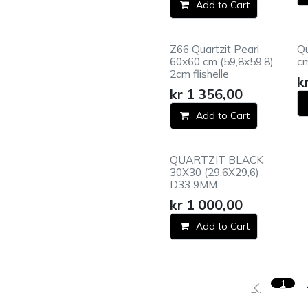
Add to Cart
Z66 Quartzit Pearl
Qu
60x60 cm (59,8x59,8)
cm
2cm flishelle
k
kr
1 356,00
Add to Cart
QUARTZIT BLACK
30X30 (29,6X29,6)
D33 9MM
kr
1 000,00
Add to Cart
1