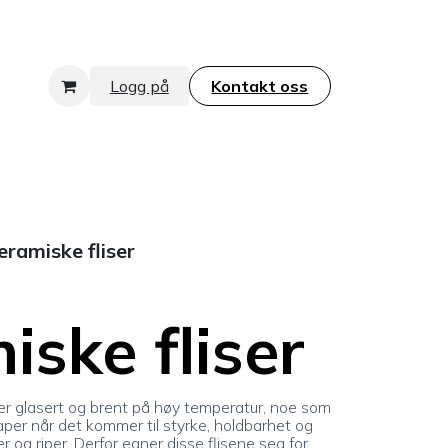
Logg på
Kontakt oss​​​​​​​
eramiske fliser
iske fliser
m er glasert og brent på høy temperatur, noe som
er når det kommer til styrke, holdbarhet og
 og riper. Derfor egner disse flisene seg for