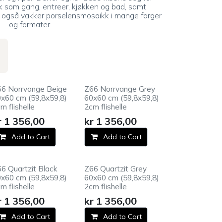
 som gang, entreer, kjøkken og bad, samt
r også vakker porselensmosaikk i mange farger
og formater.
66 Norrvange Beige
Z66 Norrvange Grey
x60 cm (59,8x59,8)
60x60 cm (59,8x59,8)
m flishelle
2cm flishelle
r
1 356,00
kr
1 356,00
Add to Cart
Add to Cart
6 Quartzit Black
Z66 Quartzit Grey
x60 cm (59,8x59,8)
60x60 cm (59,8x59,8)
m flishelle
2cm flishelle
r
1 356,00
kr
1 356,00
Add to Cart
Add to Cart