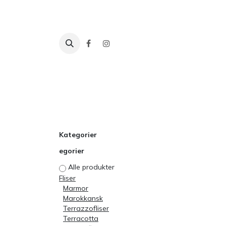
Skip to Content
Fliser
Baderom
Tilbehør
Inspira
Kategorier
egorier
Alle produkter
Fliser
Marmor
Marokkansk
Terrazzofliser
Terracotta