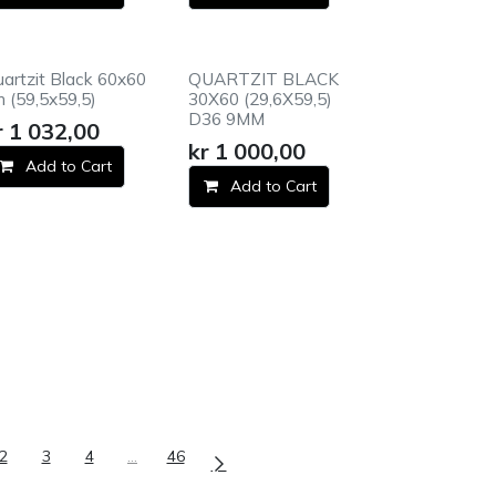
artzit Black 60x60
QUARTZIT BLACK
 (59,5x59,5)
30X60 (29,6X59,5)
D36 9MM
r
1 032,00
kr
1 000,00
Add to Cart
Add to Cart
2
3
4
…
46