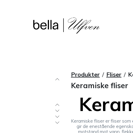
sjon
Våre butikker
Outlet
Produkter
Fliser
K
Keramiske fliser
Keram
Keramiske fliser er fliser so
gir de enestående egenskap
motstand mot vann, flekker