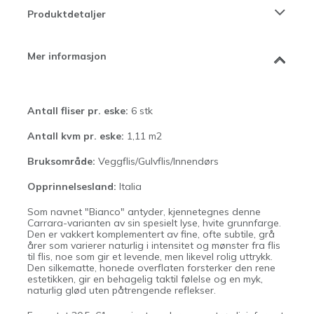
Produktdetaljer
Mer informasjon
Antall fliser pr. eske:
6 stk
Antall kvm pr. eske:
1,11 m2
Bruksområde:
Veggflis/Gulvflis/Innendørs
Opprinnelsesland:
Italia
Som navnet "Bianco" antyder, kjennetegnes denne
Carrara-varianten av sin spesielt lyse, hvite grunnfarge.
Den er vakkert komplementert av fine, ofte subtile, grå
årer som varierer naturlig i intensitet og mønster fra flis
til flis, noe som gir et levende, men likevel rolig uttrykk.
Den silkematte, honede overflaten forsterker den rene
estetikken, gir en behagelig taktil følelse og en myk,
naturlig glød uten påtrengende reflekser.