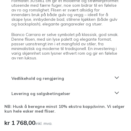
Formatet 30.5x61 cm gir et moderne og strømlinjeformet
utseende med færre fuger, noe som bidrar til en følelse
av ro og romslighet. Flisen er svært allsidig for
innendørs bruk på både gulv og vegg – ideell for å
skape lyse, innbydende bad, stilrene kjøkken (både gulv
og backsplash), elegante gangarealer og stuer.
Bianco Carrara er selve symbolet på klassisk, god smak.
Denne flisen, med sin lyse palett og elegante format,
passer uanstrengt inn i et mangfold av stiler, fra
minimalistisk og moderne til tradisjonell. En investering i
varig skjønnhet som lysner ethvert rom og gir en følelse
av ren luksus.
Vedlikehold og rengjøring
Levering og salgsbetingelser
NB: Husk å beregne minst 10% ekstra kapp/svinn. Vi selger
kun hele esker med fliser.
kr
1 768,00
inkl. mva.