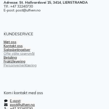
Adresse: St. Hallvardsvei 15, 3414, LIERSTRANDA
Tlf.: +47 32240730
E-post: post@ulfven.no
KUNDESERVICE
Møt oss
Kontakt oss
Salgsbetingelser
Ofte stilte spørsmål
Betaling
Frakt/levering
Personvernerklæring
Kom i kontakt med oss
E-post
post@ulfven.no
+47 32240730