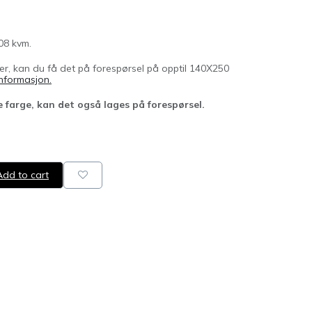
08 kvm.
er, kan du få det på forespørsel på opptil 140X250
informasjon.
 farge, kan det også lages på forespørsel.
dd to cart