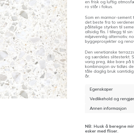
en frisk og luftig atmosf
ro står i fokus.
Som en marmor-sement 
det beste fra to verdene
pålitelige styrken til sem
allsidig flis. I tillegg ti
miljøvennlig alternativ, 
byggeprosjekter og renov
Den venetianske terrazzo-
og særdeles slitesterkt. 
varig preg, ikke bare på 
kombinasjon av tidløs des
tåle daglig bruk samtidig
år.
Egenskaper
Vedlikehold og rengjø
Annen informasjon
NB: Husk å beregne min
esker med fliser.