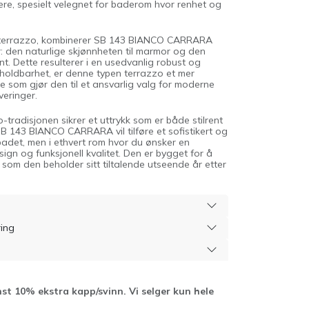
ære, spesielt velegnet for baderom hvor renhet og
terrazzo, kombinerer SB 143 BIANCO CARRARA
r: den naturlige skjønnheten til marmor og den
ent. Dette resulterer i en usedvanlig robust og
l sin holdbarhet, er denne typen terrazzo et mer
noe som gjør den til et ansvarlig valg for moderne
eringer.
tradisjonen sikrer et uttrykk som er både stilrent
SB 143 BIANCO CARRARA vil tilføre et sofistikert og
badet, men i ethvert rom hvor du ønsker en
ign og funksjonell kvalitet. Den er bygget for å
 som den beholder sitt tiltalende utseende år etter
ring
st 10% ekstra kapp/svinn. Vi selger kun hele