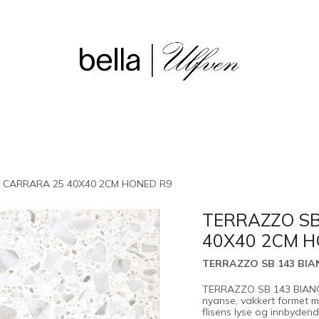
sjon
Våre butikker
Outlet
 CARRARA 25 40X40 2CM HONED R9
TERRAZZO SB
40X40 2CM H
TERRAZZO SB 143 BIAN
TERRAZZO SB 143 BIANCO
nyanse, vakkert formet m
flisens lyse og innbydend