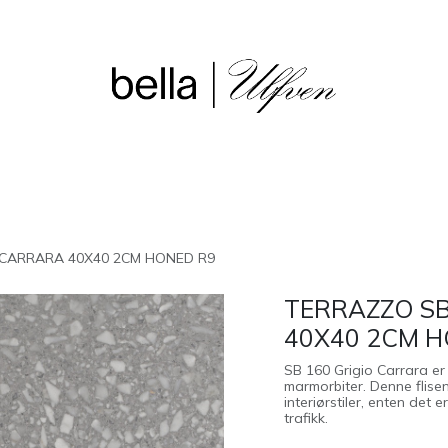
sjon
Våre butikker
Outlet
 CARRARA 40X40 2CM HONED R9
TERRAZZO SB
40X40 2CM H
SB 160 Grigio Carrara er 
marmorbiter. Denne flise
interiørstiler, enten det 
trafikk.