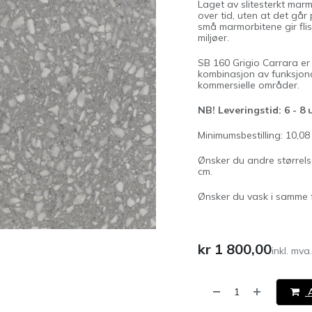
Laget av slitesterkt mar
over tid, uten at det gå
små marmorbitene gir flis
miljøer.
SB 160 Grigio Carrara er
kombinasjon av funksjonali
kommersielle områder.
NB! Leveringstid: 6 - 8 
Minimumsbestilling: 10,08
Ønsker du andre størrels
cm.
Ønsker du vask i samme f
kr
1 800,00
inkl. mva.
A