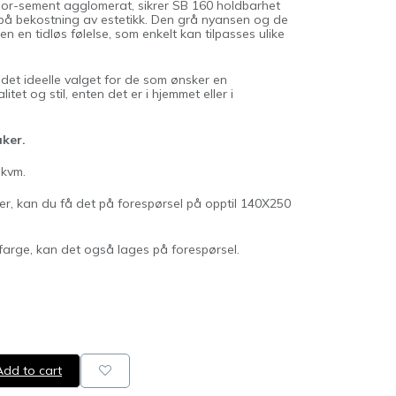
mor-sement agglomerat, sikrer SB 160 holdbarhet
r på bekostning av estetikk. Den grå nyansen og de
en en tidløs følelse, som enkelt kan tilpasses ulike
 det ideelle valget for de som ønsker en
tet og stil, enten det er i hjemmet eller i
uker.
 kvm.
er, kan du få det på forespørsel på opptil 140X250
arge, kan det også lages på forespørsel.
dd to cart