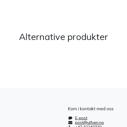
​
Alternative produkter
Kom i kontakt med oss
E-post
post@ulfven.no
+47 32240730