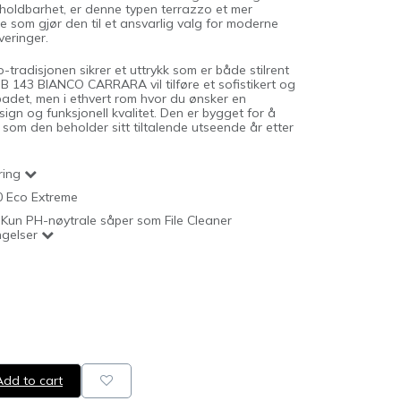
l sin holdbarhet, er denne typen terrazzo et mer
noe som gjør den til et ansvarlig valg for moderne
eringer.
tradisjonen sikrer et uttrykk som er både stilrent
SB 143 BIANCO CARRARA vil tilføre et sofistikert og
badet, men i ethvert rom hvor du ønsker en
ign og funksjonell kvalitet. Den er bygget for å
 som den beholder sitt tiltalende utseende år etter
ring
0 Eco Extreme
Kun PH-nøytrale såper som File Cleaner
ngelser
dd to cart