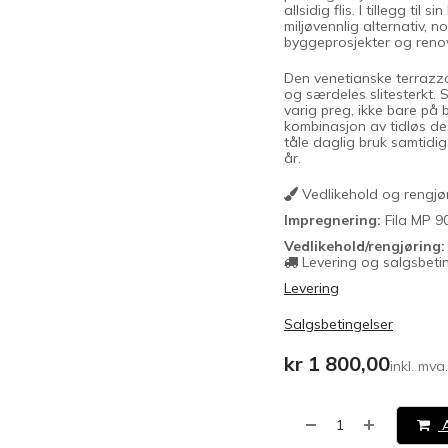
allsidig flis. I tillegg ti
miljøvennlig alternativ, 
byggeprosjekter og renov
Den venetianske terrazzo-
og særdeles slitesterkt. 
varig preg, ikke bare på 
kombinasjon av tidløs des
tåle daglig bruk samtidig
år.
Vedlikehold og rengjø
Impregnering:
Fila MP 9
Vedlikehold/rengjøring:
Levering og salgsbeti
Levering
Salgsbetingelser
kr
1 800,00
inkl. mva.
A