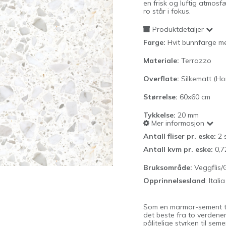
en frisk og luftig atmosf
ro står i fokus.
Produktdetaljer
Farge:
Hvit bunnfarge m
Materiale:
Terrazzo
Overflate:
Silkematt (H
Størrelse:
60x60 cm
Tykkelse:
20
mm
Mer informasjon
Antall fliser pr. eske:
2 
Antall kvm pr. eske:
0,7
Bruksområde:
Veggflis/G
Opprinnelsesland
: Italia
Som en marmor-sement 
det beste fra to verdene
pålitelige styrken til sem