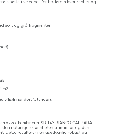
ære, spesielt velegnet for baderom hvor renhet og
ed sort og grå fragmenter
oned)
stk
2 m2
ulvflis/Innendørs/Utendørs
terrazzo, kombinerer SB 143 BIANCO CARRARA
r: den naturlige skjønnheten til marmor og den
ent. Dette resulterer i en usedvanlig robust og