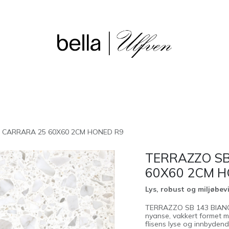
sjon
Våre butikker
Outlet
 CARRARA 25 60X60 2CM HONED R9
TERRAZZO SB
60X60 2CM H
Lys, robust og miljøbev
TERRAZZO SB 143 BIANCO
nyanse, vakkert formet m
flisens lyse og innbydend