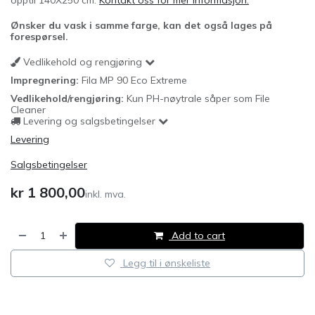
opptil 140X250 cm.
Kontakt oss for mer informasjon.
Ønsker du vask i samme farge, kan det også lages på
forespørsel.
Vedlikehold og rengjøring
Impregnering:
Fila MP 90 Eco Extreme
Vedlikehold/rengjøring:
Kun PH-nøytrale såper som File
Cleaner
Levering og salgsbetingelser
Levering
Salgsbetingelser
kr
1 800,00
inkl. mva.
Add to cart
Legg til i ønskeliste
​