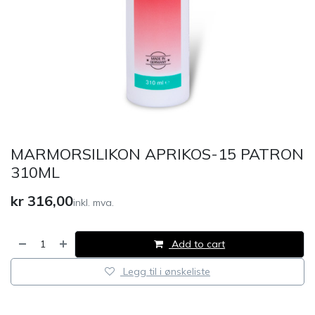
MARMORSILIKON APRIKOS-15 PATRON
310ML
kr
316,00
inkl. mva.
Add to cart
Legg til i ønskeliste
​