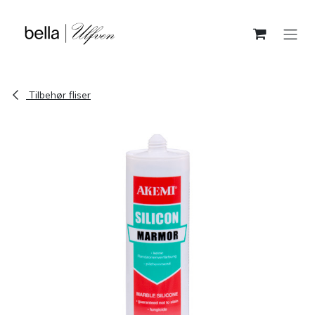
Skip to Content
Tilbehør fliser