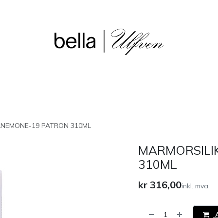
sjon
Våre butikker
Outlet
ANEMONE-19 PATRON 310ML
MARMORSILI
310ML
kr
316,00
inkl. mva.
A