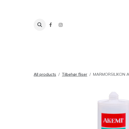
Skip to Content
Fliser
Baderom
Tilbehør
Inspira
All products
Tilbehør fliser
MARMORSILIKON 