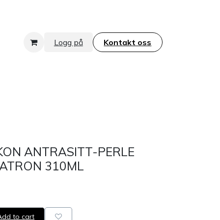
Logg på
Kontakt oss​​​​​​​
KON ANTRASITT-PERLE
PATRON 310ML
dd to cart