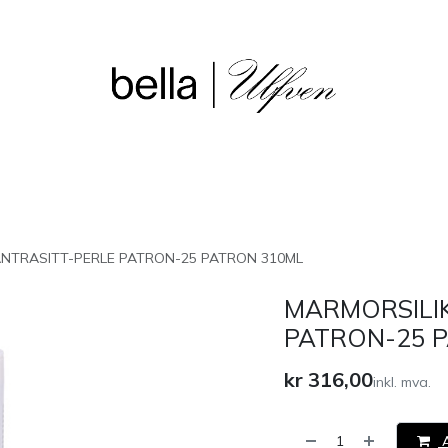
sjon
Våre butikker
Outlet
NTRASITT-PERLE PATRON-25 PATRON 310ML
MARMORSILI
PATRON-25 
kr
316,00
inkl. mva.
A