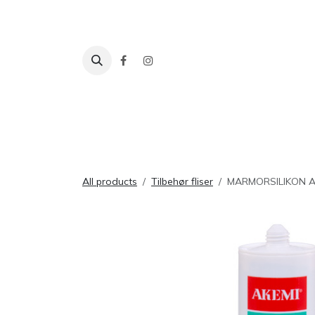
Skip to Content
Fliser
Baderom
Tilbehør
Inspira
All products
Tilbehør fliser
MARMORSILIKON A