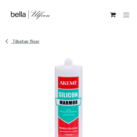
Skip to Content
Tilbehør fliser