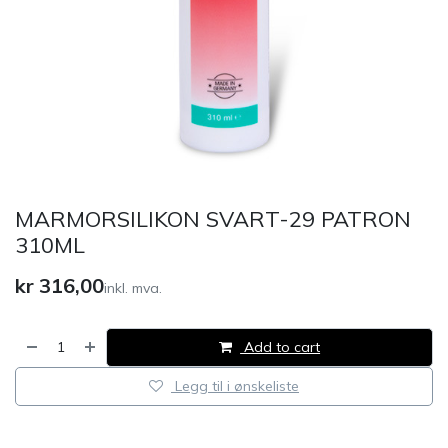
MARMORSILIKON SVART-29 PATRON
310ML
kr
316,00
inkl. mva.
Add to cart
Legg til i ønskeliste
​