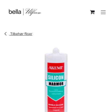
Skip to Content
Tilbehør fliser