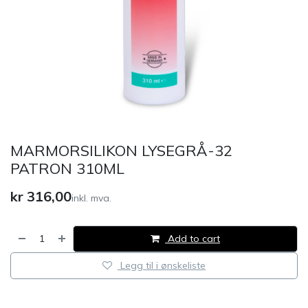
MARMORSILIKON LYSEGRÅ-32
PATRON 310ML
kr
316,00
inkl. mva.
Add to cart
Legg til i ønskeliste
​