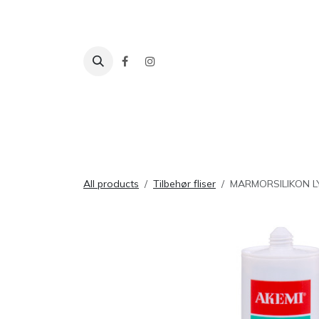
Skip to Content
Fliser
Baderom
Tilbehør
Inspira
All products
Tilbehør fliser
MARMORSILIKON L