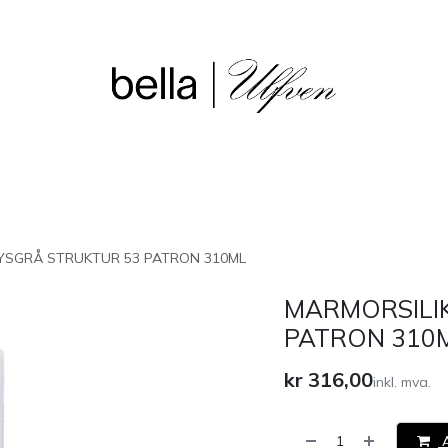
sjon
Våre butikker
Outlet
YSGRÅ STRUKTUR 53 PATRON 310ML
MARMORSILI
PATRON 310
kr
316,00
inkl. mva.
A