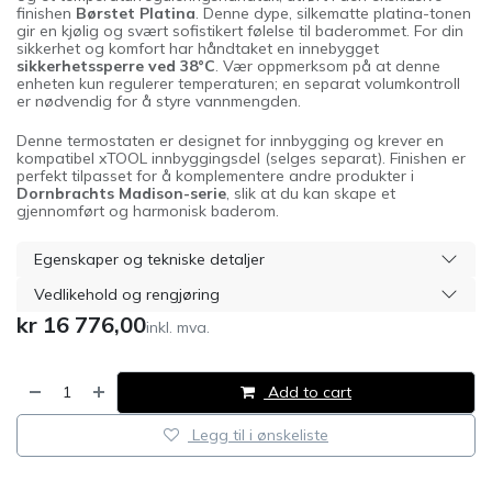
finishen
Børstet Platina
. Denne dype, silkematte platina-tonen
gir en kjølig og svært sofistikert følelse til baderommet. For din
sikkerhet og komfort har håndtaket en innebygget
sikkerhetssperre ved 38°C
. Vær oppmerksom på at denne
enheten kun regulerer temperaturen; en separat volumkontroll
er nødvendig for å styre vannmengden.
Denne termostaten er designet for innbygging og krever en
kompatibel xTOOL innbyggingsdel (selges separat). Finishen er
perfekt tilpasset for å komplementere andre produkter i
Dornbrachts Madison-serie
, slik at du kan skape et
gjennomført og harmonisk baderom.
Egenskaper og tekniske detaljer
Vedlikehold og rengjøring
kr
16 776,00
inkl. mva.
Add to cart
Legg til i ønskeliste