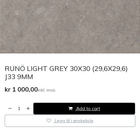
RUNÖ LIGHT GREY 30X30 (29,6X29,6)
J33 9MM
kr
1 000,00
inkl. mva.
Add to cart
Legg til i ønskeliste
​