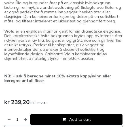
vakre lilla og burgunder årer på en klassisk hvit bakgrunn.
Listen gir en myk, avrundet avslutning på flislagte overflater og
er også perfekt for å ramme inn vegger, benkeplater eller
dusjnisjer. Den kombinerer funksjon og dekor på en sofistikert
måte, og tilfører interiøret et luksuriøst og gjennomført preg.
Viola
er en eksklusiv marmor kjent for sin dramatiske eleganse.
Den karakteristiske hvite bakgrunnen brytes opp av intense årer
i dype nyanser av lilla, burgunder og grått, noe som gir hver flis
et unikt uttrykk. Perfekt til benkeplater, gulv, vegger og
interiørdetaljer der du ønsker å skape et sofistikert og
iøynefallende design. Calacatta Viola kombinerer tidløs
skjønnhet med naturlig styrke – en ekte klassiker.
NB: Husk å beregne minst 10% ekstra kapp/svinn eller
beregne antall fliser
kr
239,20
inkl. mva.
Add to cart