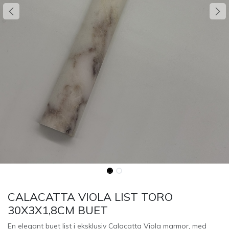
CALACATTA VIOLA LIST TORO
30X3X1,8CM BUET
En elegant buet list i eksklusiv Calacatta Viola marmor, med