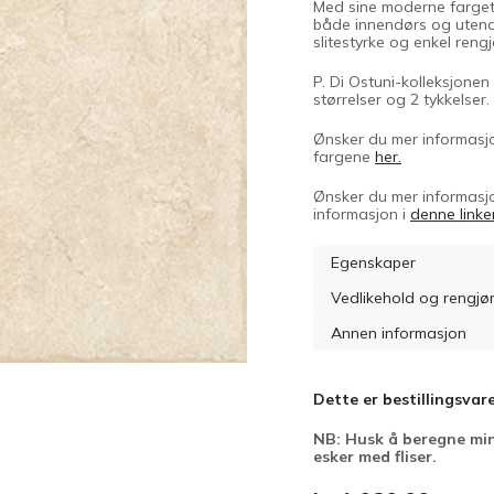
Med sine moderne fargeto
både innendørs og utendø
slitestyrke og enkel rengj
P. Di Ostuni-kolleksjonen 
størrelser og 2 tykkelser.
Ønsker du mer informasjon
fargene
her.
Ønsker du mer informasjo
informasjon i
denne linke
Egenskaper
Vedlikehold og rengjø
Annen informasjon
Dette er bestillingsvare
NB: Husk å beregne min
esker med fliser.