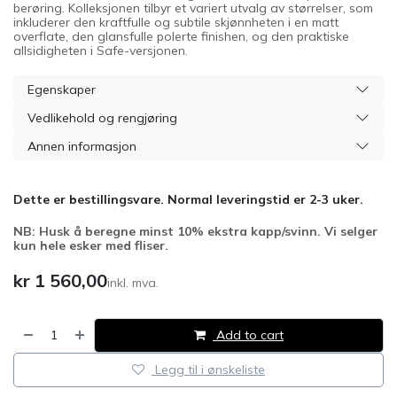
berøring. Kolleksjonen tilbyr et variert utvalg av størrelser, som
inkluderer den kraftfulle og subtile skjønnheten i en matt
overflate, den glansfulle polerte finishen, og den praktiske
allsidigheten i Safe-versjonen.
Egenskaper
Vedlikehold og rengjøring
Annen informasjon
Dette er bestillingsvare. Normal leveringstid er 2-3 uker.
NB: Husk å beregne minst 10% ekstra kapp/svinn. Vi selger
kun hele esker med fliser.
kr
1 560,00
inkl. mva.
Add to cart
Legg til i ønskeliste