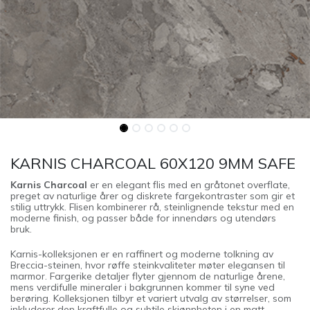
KARNIS CHARCOAL 60X120 9MM SAFE
Karnis Charcoal
er en elegant flis med en gråtonet overflate,
preget av naturlige årer og diskrete fargekontraster som gir et
stilig uttrykk. Flisen kombinerer rå, steinlignende tekstur med en
moderne finish, og passer både for innendørs og utendørs
bruk.
Karnis-kolleksjonen er en raffinert og moderne tolkning av
Breccia-steinen, hvor røffe steinkvaliteter møter elegansen til
marmor. Fargerike detaljer flyter gjennom de naturlige årene,
mens verdifulle mineraler i bakgrunnen kommer til syne ved
berøring. Kolleksjonen tilbyr et variert utvalg av størrelser, som
inkluderer den kraftfulle og subtile skjønnheten i en matt