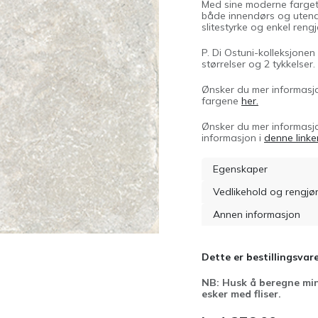
Med sine moderne fargeto
både innendørs og utendø
slitestyrke og enkel rengj
P. Di Ostuni-kolleksjonen 
størrelser og 2 tykkelser.
Ønsker du mer informasjon
fargene
her.
Ønsker du mer informasjo
informasjon i
denne linke
Egenskaper
Vedlikehold og rengjø
Annen informasjon
Dette er bestillingsvare
NB: Husk å beregne min
esker med fliser.