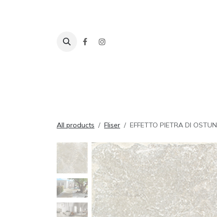
Skip to Content
Fliser
Baderom
Tilbehør
Inspira
All products
Fliser
EFFETTO PIETRA DI OSTUN