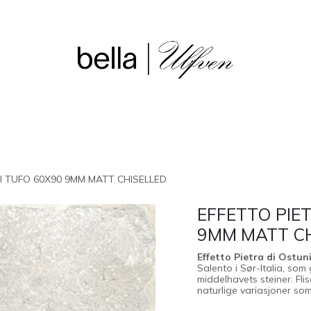
sjon
Våre butikker
Outlet
I TUFO 60X90 9MM MATT CHISELLED
EFFETTO PIE
9MM MATT C
Effetto Pietra di Ostun
Salento i Sør-Italia, som
middelhavets steiner. Fl
naturlige variasjoner som