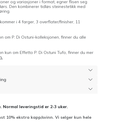
ner og variasjoner i format, egner flisen seg
rs. Den kombinerer tidløs steinestetikk med
øring.
kommer i 4 farger, 3 overflater/finisher, 11
 om P. Di Ostuni-kolleksjonen, finner du alle
n kun om Effetto P. Di Ostuni Tufo, finner du mer
n.
ring
. Normal leveringstid er 2-3 uker.
st 10% ekstra kapp/svinn. Vi selger kun hele