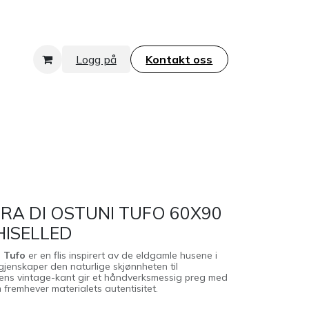
Logg på
Kontakt oss​​​​​​​
TRA DI OSTUNI TUFO 60X90
HISELLED
i Tufo
er en flis inspirert av de eldgamle husene i
 gjenskaper den naturlige skjønnheten til
isens vintage-kant gir et håndverksmessig preg med
 fremhever materialets autentisitet.