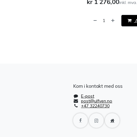
kr
1 276,00
inkl. mva.
A
​
Kom i kontakt med oss
E-post
post@ulfven.no
+47 32240730