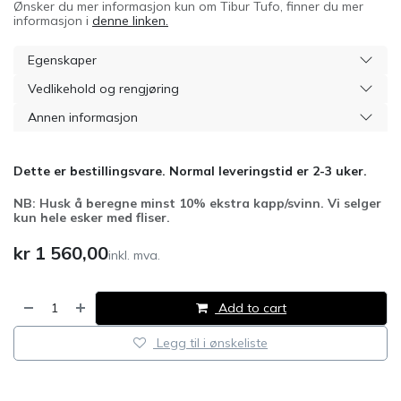
Ønsker du mer informasjon kun om Tibur Tufo, finner du mer
informasjon i
denne linken.
Egenskaper
Vedlikehold og rengjøring
Annen informasjon
Dette er bestillingsvare. Normal leveringstid er 2-3 uker.
NB: Husk å beregne minst 10% ekstra kapp/svinn. Vi selger
kun hele esker med fliser.
kr
1 560,00
inkl. mva.
Add to cart
Legg til i ønskeliste
​