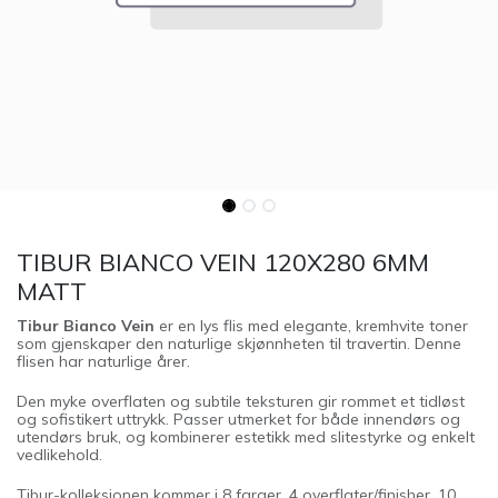
TIBUR BIANCO VEIN 120X280 6MM
MATT
Tibur Bianco Vein
er en lys flis med elegante, kremhvite toner
som gjenskaper den naturlige skjønnheten til travertin. Denne
flisen har naturlige årer.
Den myke overflaten og subtile teksturen gir rommet et tidløst
og sofistikert uttrykk. Passer utmerket for både innendørs og
utendørs bruk, og kombinerer estetikk med slitestyrke og enkelt
vedlikehold.
Tibur-kolleksjonen kommer i 8 farger, 4 overflater/finisher, 10