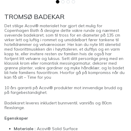
TROMSØ BADEKAR
Det stilige Acovi® materialet har gjort det mulig for
Copenhagen Bath å designe dette vakre runde og nærmest
svevende badekaret, som til tross for en diameter på 135 cm
virker lett og luftig i rommet og umiddelbart fører tankene til
hotelldrømmer og velværeoaser. Her kan du nyte litt alenetid
med favorittmusikken din i høyttaleren, et duftlys og en varm
kopp te, eller invitere resten av familien hvis de også har
fortjent litt velvære og luksus. Sett ditt personlige preg med en
klassisk krom eller romantisk messingarmatur, dekorer med
grønne planter, vakre gardiner og myke håndklær, og la badet
bli hele familiens favorittrom. Hvorfor gå på kompromiss når du
kan få alt – Time for you
10 års garanti på Acovi® produkter mot innvendige brudd og
på fargebestandighet.
Badekaret leveres inkludert bunnventil, vannlås og 80cm
flexslange.
Egenskaper
Materiale :
Acovi® Solid Surface