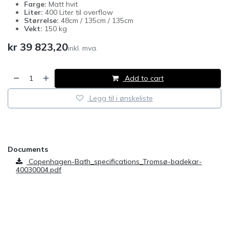
Farge:
Matt hvit
Liter:
400 Liter til overflow
Størrelse:
48cm / 135cm / 135cm
Vekt:
150 kg
kr
39 823,20
inkl. mva.
Add to cart
Legg til i ønskeliste
​
Documents
Copenhagen-Bath_specifications_Tromsø-badekar-
40030004.pdf