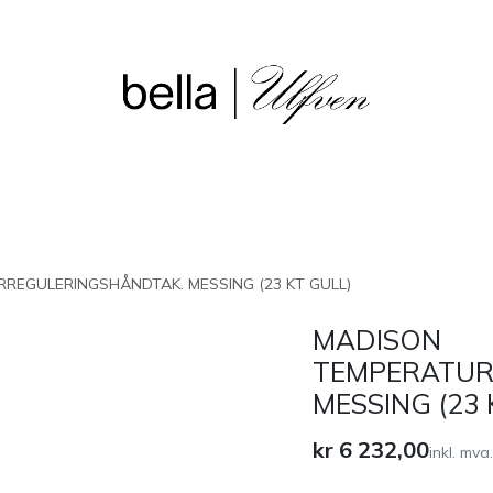
sjon
Våre butikker
Outlet
REGULERINGSHÅNDTAK. MESSING (23 KT GULL)
MADISON
TEMPERATUR
MESSING (23 
kr
6 232,00
inkl. mva.