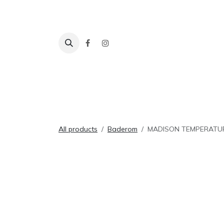
Skip to Content
Fliser
Baderom
Tilbehør
Inspira
All products
Baderom
MADISON TEMPERATUR