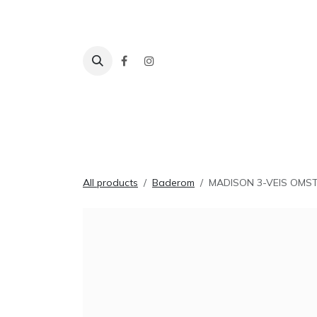
Skip to Content
Fliser
Baderom
Tilbehør
Inspira
All products
Baderom
MADISON 3-VEIS OMST