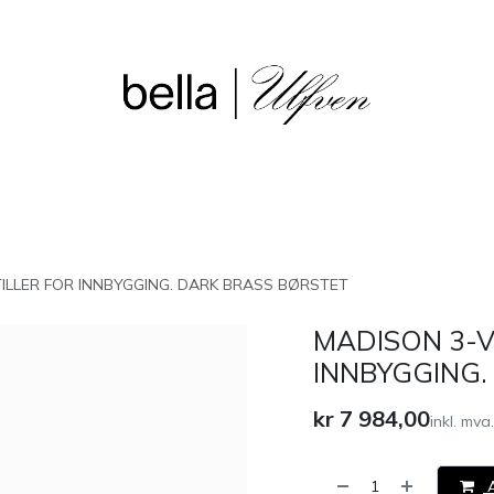
sjon
Våre butikker
Outlet
ILLER FOR INNBYGGING. DARK BRASS BØRSTET
MADISON 3-V
INNBYGGING.
kr
7 984,00
inkl. mva.
A