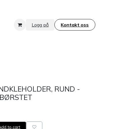
Logg på
Kontakt oss​​​​​​​
NDKLEHOLDER, RUND -
 BØRSTET
dd to cart