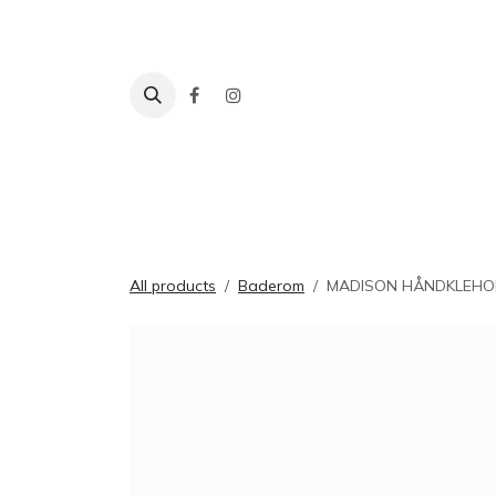
Skip to Content
Fliser
Baderom
Tilbehør
Inspira
All products
Baderom
MADISON HÅNDKLEHOL