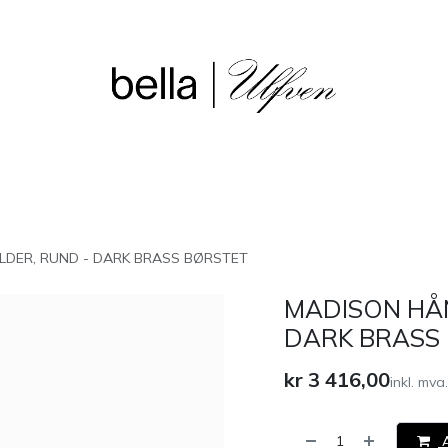
sjon
Våre butikker
Outlet
DER, RUND - DARK BRASS BØRSTET
MADISON HÅ
DARK BRASS
kr
3 416,00
inkl. mva.
A