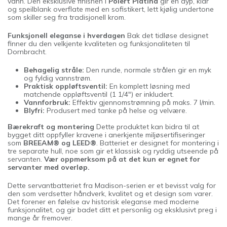
vann. Den eksklusive finishen i
Polert Platina
gir en dyp, klar
og speilblank overflate med en sofistikert, lett kjølig undertone
som skiller seg fra tradisjonell krom.
Funksjonell eleganse i hverdagen
Bak det tidløse designet
finner du den velkjente kvaliteten og funksjonaliteten til
Dornbracht.
Behagelig stråle:
Den runde, normale strålen gir en myk
og fyldig vannstrøm.
Praktisk oppløftsventil:
En komplett løsning med
matchende oppløftsventil (1 1/4") er inkludert.
Vannforbruk:
Effektiv gjennomstrømning på maks. 7 l/min.
Blyfri:
Produsert med tanke på helse og velvære.
Bærekraft og montering
Dette produktet kan bidra til at
bygget ditt oppfyller kravene i anerkjente miljøsertifiseringer
som
BREEAM® og LEED®
. Batteriet er designet for montering i
tre separate hull, noe som gir et klassisk og ryddig utseende på
servanten.
Vær oppmerksom på at det kun er egnet for
servanter med overløp.
Dette servantbatteriet fra Madison-serien er et bevisst valg for
den som verdsetter håndverk, kvalitet og et design som varer.
Det forener en følelse av historisk eleganse med moderne
funksjonalitet, og gir badet ditt et personlig og eksklusivt preg i
mange år fremover.