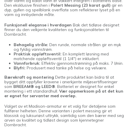
over varmt og kaldt vann er vakkert integrert i batteriets base.
Den eksklusive finishen i
Polert Messing (23 karat gull)
gir en
dyp, gyllen og speilblank overflate som reflekterer lyset på en
varm og innbydende måte.
Funksjonell eleganse i hverdagen
Bak det tidløse designet
finner du den velkjente kvaliteten og funksjonaliteten til
Dornbracht.
Behagelig stråle:
Den runde, normale strålen gir en myk
og fyldig vannstrøm.
Praktisk oppløftsventil:
En komplett løsning med
matchende oppløftsventil (1 1/4") er inkludert.
Vannforbruk:
Effektiv gjennomstrømning på maks. 7 l/min.
Blyfri:
Produsert med tanke på helse og velvære.
Bærekraft og montering
Dette produktet kan bidra til at
bygget ditt oppfyller kravene i anerkjente miljøsertifiseringer
som
BREEAM® og LEED®
. Batteriet er designet for enkel
montering i ett standardhull.
Vær oppmerksom på at det kun
er egnet for servanter med overløp.
Valget av et Madison-armatur er et valg for detaljene som
fullfører helheten. Denne varianten i polert messing gir et
klassisk og luksuriøst uttrykk, samtidig som den bærer med seg
arven av kvalitet og tidløst design som kjennetegner
Dornbracht.