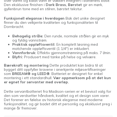
over varmt og kaldt vann er vakkert integrert i batteriets base.
Den eksklusive finishen i
Dark Brass, Børstet
gir en mørk,
gyllenbrun tone med en stilren, børstet tekstur.
Funksjonell eleganse i hverdagen
Bak det unike designet
finner du den velkjente kvaliteten og funksjonaliteten til
Dornbracht.
Behagelig stråle:
Den runde, normale strålen gir en myk
og fyldig vannstrøm.
Praktisk oppløftsventil:
En komplett løsning med
matchende oppløftsventil (1 1/4") er inkludert.
Vannforbruk:
Effektiv gjennomstrømning på maks. 7 l/min.
Blyfri:
Produsert med tanke på helse og velvære.
Bærekraft og montering
Dette produktet kan bidra til at
bygget ditt oppfyller kravene i anerkjente miljøsertifiseringer
som
BREEAM® og LEED®
. Batteriet er designet for enkel
montering i ett standardhull.
Vær oppmerksom på at det kun
er egnet for servanter med overløp.
Dette servantbatteriet fra Madison-serien er et bevisst valg for
den som verdsetter håndverk, kvalitet og et design som varer.
Det forener en følelse av historisk eleganse med moderne
funksjonalitet, og gir badet ditt et personlig og eksklusivt preg i
mange år fremover.