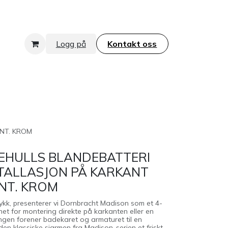
Logg på
Kontakt oss​​​​​​​
ANT. KROM
EHULLS BLANDEBATTERI
STALLASJON PÅ KARKANT
ANT. KROM
trykk, presenterer vi Dornbracht Madison som et 4-
net for montering direkte på karkanten eller en
ningen forener badekaret og armaturet til en
den klassiske sjarmen fra Madison-serien et friskt