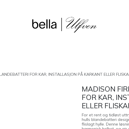
sjon
Våre butikker
Outlet
LANDEBATTERI FOR KAR, INSTALLASJON PÅ KARKANT ELLER FLISK
MADISON FIR
FOR KAR, IN
ELLER FLISK
For et rent og tidløst ut
hulls blandebatteri desig
flislagt hylle. Denne løs
harmonisk helhet, og gir 