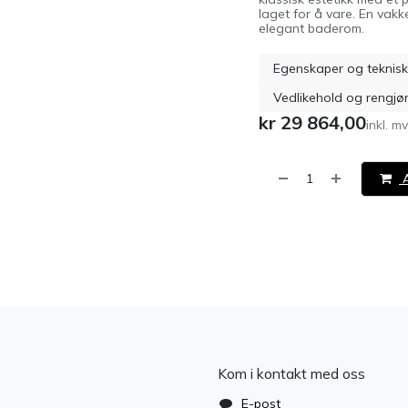
laget for å vare. En vakk
elegant baderom.
Egenskaper og teknisk
Vedlikehold og rengjø
kr
29 864,00
inkl. m
A
​
Kom i kontakt med oss
E-post