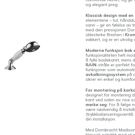
og elegant preg.
Klassisk design med en s
elementene – tut, hånddu
vann – gir en følelse av tr
med den presisjonen Dorn
slitesterke finishen i
Kro
vakkert, og er en utrolig a
Moderne funksjon bak e
funksjonaliteten helt mod
å fylle badekaret, mens
RAIN
-stråle er perfekt f
funksjoner som automatis
avkalkningssystem
på d
sikrer en enkel og komfo
For montering på karkan
designet for montering di
kant ved siden av, noe s
merke seg:
For å følge n
være nødvendig å install
(trykkbalanseringsventil)
din installasjon.
Med Dornbracht Madison 
klassisk estetikk med et p