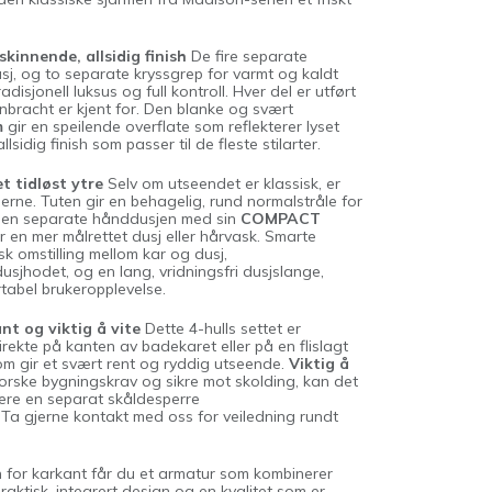
kinnende, allsidig finish
De fire separate
sj, og to separate kryssgrep for varmt og kaldt
adisjonell luksus og full kontroll. Hver del er utført
bracht er kjent for. Den blanke og svært
m
gir en speilende overflate som reflekterer lyset
llsidig finish som passer til de fleste stilarter.
t tidløst ytre
Selv om utseendet er klassisk, er
erne. Tuten gir en behagelig, rund normalstråle for
 den separate hånddusjen med sin
COMPACT
or en mer målrettet dusj eller hårvask. Smarte
k omstilling mellom kar og dusj,
usjhodet, og en lang, vridningsfri dusjslange,
rtabel brukeropplevelse.
t og viktig å vite
Dette 4-hulls settet er
rekte på kanten av badekaret eller på en flislagt
om gir et svært rent og ryddig utseende.
Viktig å
orske bygningskrav og sikre mot skolding, kan det
ere en separat skåldesperre
. Ta gjerne kontakt med oss for veiledning rundt
for karkant får du et armatur som kombinerer
raktisk, integrert design og en kvalitet som er