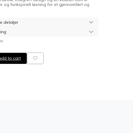
er og funksjonell løsning for et gjennomført og
e detaljer
ring
va.
dd to cart