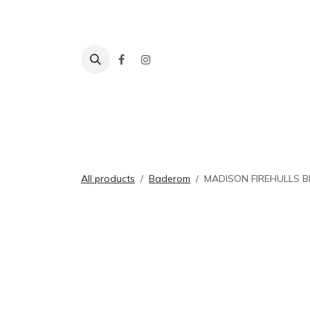
Skip to Content
Fliser
Baderom
Tilbehør
Inspira
All products
Baderom
MADISON FIREHULLS B