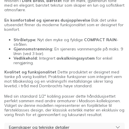
finishen i
Dark Brass, Børstet
har en mørk, gyllenbrun tone
med en elegant, børstet tekstur som skaper en lun og sofistikert
atmosfære.
En komfortabel og sjenerøs dusjopplevelse
Bak det unike
utseendet finner du moderne funksjonalitet som er designet for
komfort.
Stråletype:
Nyt den myke og fyldige
COMPACT RAIN
-
strålen.
Gjennomstrømning:
En sjenerøs vannmengde på maks. 9
l/min (ved 3 bar).
Vedlikehold:
Integrert
avkalkningssystem
for enkel
rengjøring.
Kvalitet og funksjonalitet
Dette produktet er designet med
tanke på varig kvalitet. Praktiske funksjoner som integrert vern
mot tilbakeslag og en vridningsfri metallslange sikrer lang
levetid, i tråd med Dornbrachts høye standard.
Med sin standard 1/2" kobling passer dette hånddusjsettet
perfekt sammen med andre armaturer i Madison-kolleksjonen.
Valget av denne modellen representerer en forpliktelse til
førsteklasses design, der klassisk estetikk møter en eksklusiv og
varig finish for et gjennomført og luksuriøst resultat.
Egenskaper og tekniske detaljer