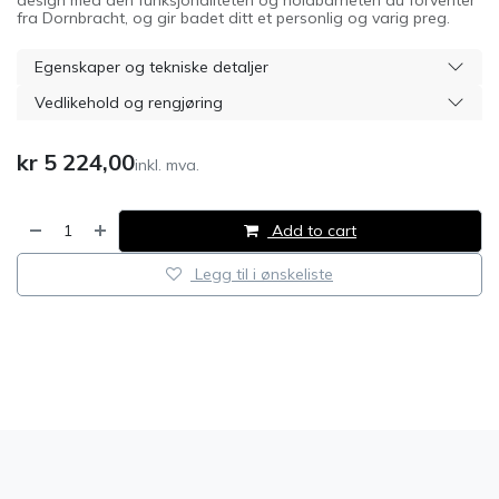
design med den funksjonaliteten og holdbarheten du forventer
fra Dornbracht, og gir badet ditt et personlig og varig preg.
Egenskaper og tekniske detaljer
Vedlikehold og rengjøring
kr
5 224,00
inkl. mva.
Add to cart
Legg til i ønskeliste
​