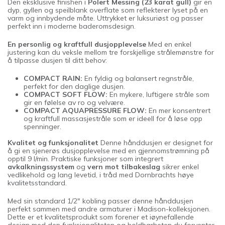
Den eksklusive finishen i
Polert Messing (23 karat gull)
gir en
dyp, gyllen og speilblank overflate som reflekterer lyset på en
varm og innbydende måte. Uttrykket er luksuriøst og passer
perfekt inn i moderne baderomsdesign.
En personlig og kraftfull dusjopplevelse
Med en enkel
justering kan du veksle mellom tre forskjellige strålemønstre for
å tilpasse dusjen til ditt behov:
COMPACT RAIN:
En fyldig og balansert regnstråle,
perfekt for den daglige dusjen.
COMPACT SOFT FLOW:
En mykere, luftigere stråle som
gir en følelse av ro og velvære.
COMPACT AQUAPRESSURE FLOW:
En mer konsentrert
og kraftfull massasjestråle som er ideell for å løse opp
spenninger.
Kvalitet og funksjonalitet
Denne hånddusjen er designet for
å gi en sjenerøs dusjopplevelse med en gjennomstrømning på
opptil 9 l/min. Praktiske funksjoner som integrert
avkalkningssystem
og
vern mot tilbakeslag
sikrer enkel
vedlikehold og lang levetid, i tråd med Dornbrachts høye
kvalitetsstandard.
Med sin standard 1/2" kobling passer denne hånddusjen
perfekt sammen med andre armaturer i Madison-kolleksjonen.
Dette er et kvalitetsprodukt som forener et iøynefallende