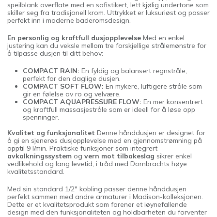
speilblank overflate med en sofistikert, lett kjølig undertone som
skiller seg fra tradisjonell krom. Uttrykket er luksuriøst og passer
perfekt inn i moderne baderomsdesign.
En personlig og kraftfull dusjopplevelse
Med en enkel
justering kan du veksle mellom tre forskjellige strålemønstre for
å tilpasse dusjen til ditt behov:
COMPACT RAIN:
En fyldig og balansert regnstråle,
perfekt for den daglige dusjen.
COMPACT SOFT FLOW:
En mykere, luftigere stråle som
gir en følelse av ro og velvære.
COMPACT AQUAPRESSURE FLOW:
En mer konsentrert
og kraftfull massasjestråle som er ideell for å løse opp
spenninger.
Kvalitet og funksjonalitet
Denne hånddusjen er designet for
å gi en sjenerøs dusjopplevelse med en gjennomstrømning på
opptil 9 l/min. Praktiske funksjoner som integrert
avkalkningssystem
og
vern mot tilbakeslag
sikrer enkel
vedlikehold og lang levetid, i tråd med Dornbrachts høye
kvalitetsstandard.
Med sin standard 1/2" kobling passer denne hånddusjen
perfekt sammen med andre armaturer i Madison-kolleksjonen.
Dette er et kvalitetsprodukt som forener et iøynefallende
design med den funksjonaliteten og holdbarheten du forventer