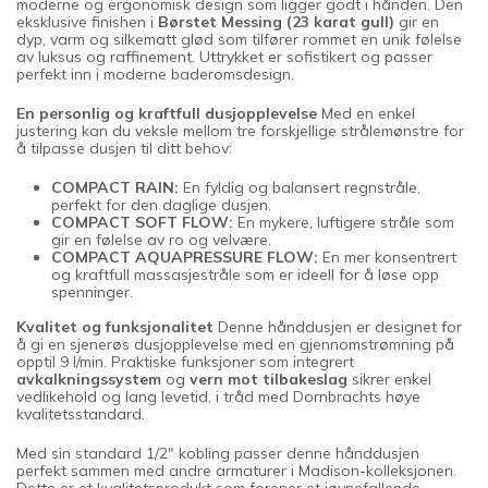
moderne og ergonomisk design som ligger godt i hånden. Den
eksklusive finishen i
Børstet Messing (23 karat gull)
gir en
dyp, varm og silkematt glød som tilfører rommet en unik følelse
av luksus og raffinement. Uttrykket er sofistikert og passer
perfekt inn i moderne baderomsdesign.
En personlig og kraftfull dusjopplevelse
Med en enkel
justering kan du veksle mellom tre forskjellige strålemønstre for
å tilpasse dusjen til ditt behov:
COMPACT RAIN:
En fyldig og balansert regnstråle,
perfekt for den daglige dusjen.
COMPACT SOFT FLOW:
En mykere, luftigere stråle som
gir en følelse av ro og velvære.
COMPACT AQUAPRESSURE FLOW:
En mer konsentrert
og kraftfull massasjestråle som er ideell for å løse opp
spenninger.
Kvalitet og funksjonalitet
Denne hånddusjen er designet for
å gi en sjenerøs dusjopplevelse med en gjennomstrømning på
opptil 9 l/min. Praktiske funksjoner som integrert
avkalkningssystem
og
vern mot tilbakeslag
sikrer enkel
vedlikehold og lang levetid, i tråd med Dornbrachts høye
kvalitetsstandard.
Med sin standard 1/2" kobling passer denne hånddusjen
perfekt sammen med andre armaturer i Madison-kolleksjonen.