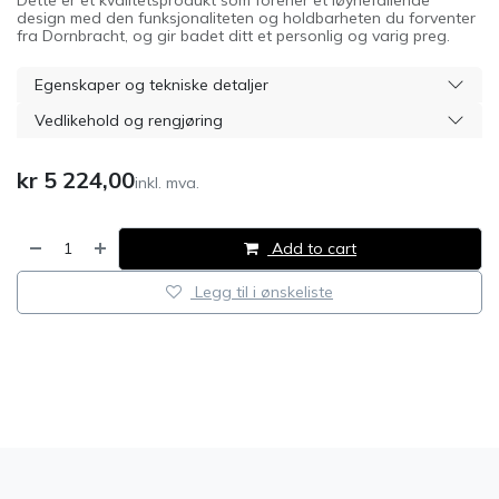
Dette er et kvalitetsprodukt som forener et iøynefallende
design med den funksjonaliteten og holdbarheten du forventer
fra Dornbracht, og gir badet ditt et personlig og varig preg.
Egenskaper og tekniske detaljer
Vedlikehold og rengjøring
kr
5 224,00
inkl. mva.
Add to cart
Legg til i ønskeliste
​