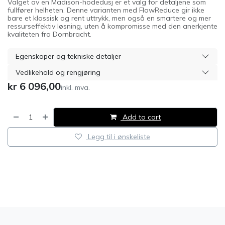
Valget av en Madison-hodedusj er et valg for detaljene som
fullfører helheten. Denne varianten med FlowReduce gir ikke
bare et klassisk og rent uttrykk, men også en smartere og mer
ressurseffektiv løsning, uten å kompromisse med den anerkjente
kvaliteten fra Dornbracht.
Egenskaper og tekniske detaljer
Vedlikehold og rengjøring
kr
6 096,00
inkl. mva.
Add to cart
Legg til i ønskeliste
​