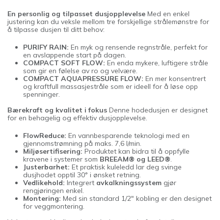
En personlig og tilpasset dusjopplevelse
Med en enkel
justering kan du veksle mellom tre forskjellige strålemønstre for
å tilpasse dusjen til ditt behov:
PURIFY RAIN:
En myk og rensende regnstråle, perfekt for
en avslappende start på dagen.
COMPACT SOFT FLOW:
En enda mykere, luftigere stråle
som gir en følelse av ro og velvære.
COMPACT AQUAPRESSURE FLOW:
En mer konsentrert
og kraftfull massasjestråle som er ideell for å løse opp
spenninger.
Bærekraft og kvalitet i fokus
Denne hodedusjen er designet
for en behagelig og effektiv dusjopplevelse.
FlowReduce:
En vannbesparende teknologi med en
gjennomstrømning på maks. 7,6 l/min.
Miljøsertifisering:
Produktet kan bidra til å oppfylle
kravene i systemer som
BREEAM® og LEED®
.
Justerbarhet:
Et praktisk kuleledd lar deg svinge
dusjhodet opptil 30° i ønsket retning.
Vedlikehold:
Integrert
avkalkningssystem
gjør
rengjøringen enkel.
Montering:
Med sin standard 1/2" kobling er den designet
for veggmontering.