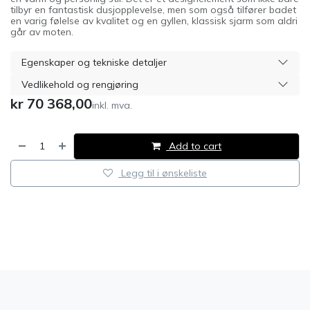
tilbyr en fantastisk dusjopplevelse, men som også tilfører badet
en varig følelse av kvalitet og en gyllen, klassisk sjarm som aldri
går av moten.
Egenskaper og tekniske detaljer
Vedlikehold og rengjøring
kr
70 368,00
inkl. mva.
Add to cart
Legg til i ønskeliste
​