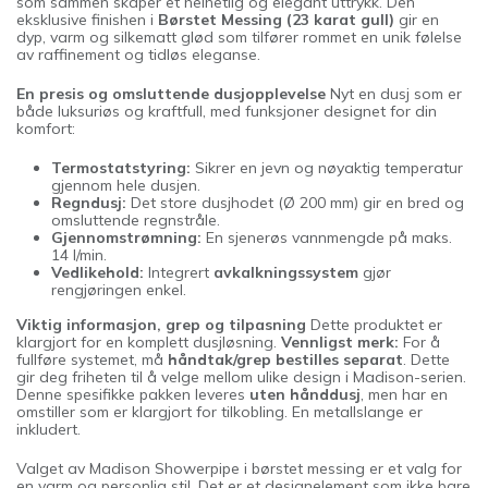
som sammen skaper et helhetlig og elegant uttrykk. Den
eksklusive finishen i
Børstet Messing (23 karat gull)
gir en
dyp, varm og silkematt glød som tilfører rommet en unik følelse
av raffinement og tidløs eleganse.
En presis og omsluttende dusjopplevelse
Nyt en dusj som er
både luksuriøs og kraftfull, med funksjoner designet for din
komfort:
Termostatstyring:
Sikrer en jevn og nøyaktig temperatur
gjennom hele dusjen.
Regndusj:
Det store dusjhodet (Ø 200 mm) gir en bred og
omsluttende regnstråle.
Gjennomstrømning:
En sjenerøs vannmengde på maks.
14 l/min.
Vedlikehold:
Integrert
avkalkningssystem
gjør
rengjøringen enkel.
Viktig informasjon, grep og tilpasning
Dette produktet er
klargjort for en komplett dusjløsning.
Vennligst merk:
For å
fullføre systemet, må
håndtak/grep bestilles separat
. Dette
gir deg friheten til å velge mellom ulike design i Madison-serien.
Denne spesifikke pakken leveres
uten hånddusj
, men har en
omstiller som er klargjort for tilkobling. En metallslange er
inkludert.
Valget av Madison Showerpipe i børstet messing er et valg for
en varm og personlig stil. Det er et designelement som ikke bare