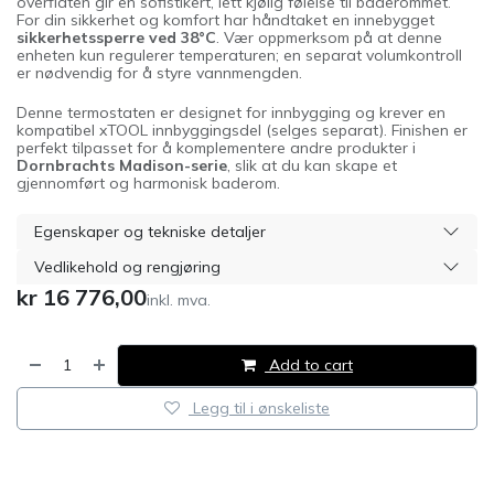
overflaten gir en sofistikert, lett kjølig følelse til baderommet.
For din sikkerhet og komfort har håndtaket en innebygget
sikkerhetssperre ved 38°C
. Vær oppmerksom på at denne
enheten kun regulerer temperaturen; en separat volumkontroll
er nødvendig for å styre vannmengden.
Denne termostaten er designet for innbygging og krever en
kompatibel xTOOL innbyggingsdel (selges separat). Finishen er
perfekt tilpasset for å komplementere andre produkter i
Dornbrachts Madison-serie
, slik at du kan skape et
gjennomført og harmonisk baderom.
Egenskaper og tekniske detaljer
Vedlikehold og rengjøring
kr
16 776,00
inkl. mva.
Add to cart
Legg til i ønskeliste
​