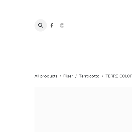
Skip to Content
Fliser
Baderom
Tilbehør
Inspira
All products
Fliser
Terracotta
TERRE COLO