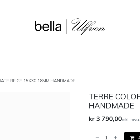
sjon
Våre butikker
Outlet
RATE BEIGE 15X30 18MM HANDMADE
TERRE COLOR
HANDMADE
kr
3 790,00
inkl. mva.
A