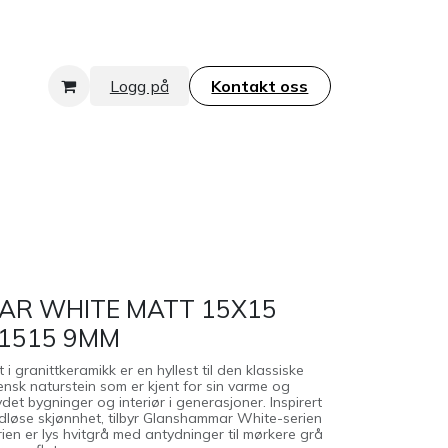
Logg på
Kontakt oss​​​​​​​
R WHITE MATT 15X15
M1515 9MM
granittkeramikk er en hyllest til den klassiske
sk naturstein som er kjent for sin varme og
et bygninger og interiør i generasjoner. Inspirert
dløse skjønnhet, tilbyr Glanshammar White-serien
rien er lys hvitgrå med antydninger til mørkere grå