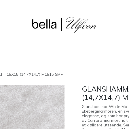
sjon
Våre butikker
Outlet
 15X15 (14,7X14,7) M1515 9MM
GLANSHAMMA
(14,7X14,7) 
Glanshammar White Matt i 
Ekebergmarmoren, en sven
eleganse, og som har pryd
av Carrara-marmorens ti
et kjøligere utseende. Se