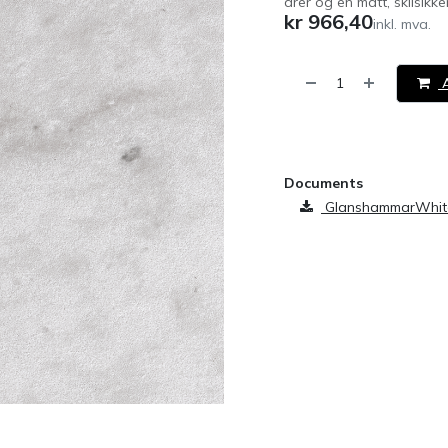
årer og en matt, sklisikke
kr
966,40
inkl. mva.
A
​
Documents
GlanshammarWhite