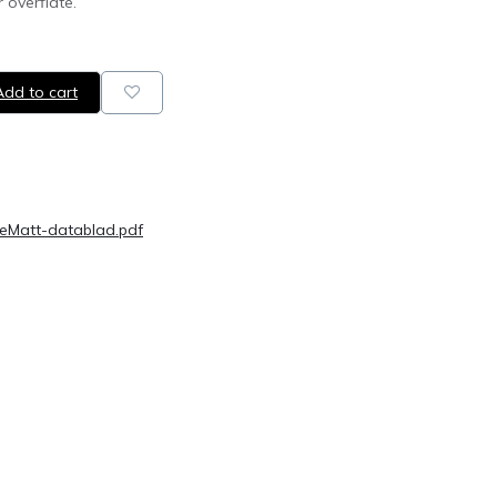
r overflate.
dd to cart
Matt-datablad.pdf