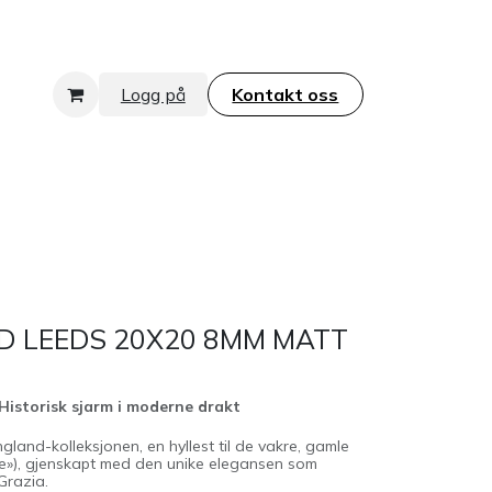
Logg på
Kontakt oss​​​​​​​
D LEEDS 20X20 8MM MATT
istorisk sjarm i moderne drakt
ngland-kolleksjonen, en hyllest til de vakre, gamle
ne»), gjenskapt med den unike elegansen som
Grazia.