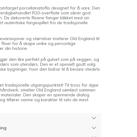
omfarget porcellanatoflis designet for å vare. Den
 ferdigbehandlet R10-overflate som sikrer god
en. De dekorerte flisene fanger blikket med sin
t autentiske fargespillet fra de tradisjonelle
ariasjoner og størrelser inviterer Old England til
e fliser for å skape unike og personlige
r din historie.
 gjør den like perfekt på gulvet som på veggen, og
ndørs som utendørs. Den er et spesielt godt valg
ske bygninger, hvor den bidrar til å bevare stedets
et tradisjonelle utgangspunktet! Til tross for dype
sk håndverk, smelter Old England sømløst sammen
 materialer. Den skaper en spennende dialog
g tilfører varme og karakter til selv de mest
ring