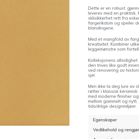
Dette er en robust, gjenn
leveres med en praktisk,
sklisikkerhet rett fra esk
fargerikdom og speiler de
blandingene.
Med et mangfold av fargev
kreativitet. Kombiner ulik
leggemønstre som fortelle
Kolleksjonens allsidighet
den trives like godt inne
ved renovering av histori
sjel.
Men ikke la deg lure av d
røtter i klassisk kerami
med moderne finisher og
mellom gammelt og nytt, o
tidsriktige designmiljøer.
Egenskaper
Vedlikehold og rengjø