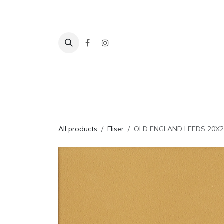
Skip to Content
Fliser
Baderom
Tilbehør
Inspira
All products
Fliser
OLD ENGLAND LEEDS 20X2