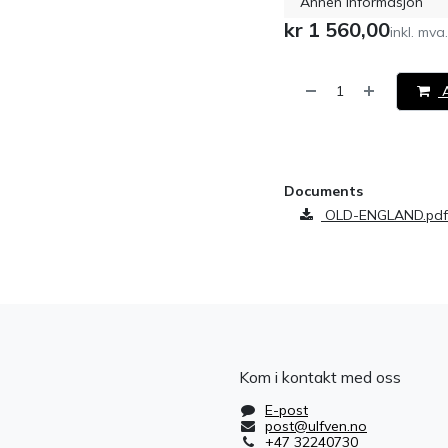
Annen informasjon
kr
1 560,00
inkl. mva.
A
​
Documents
OLD-ENGLAND.pdf
Kom i kontakt med oss
E-post
post@ulfven.no
+47 32240730