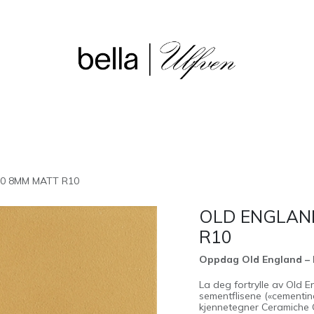
sjon
Våre butikker
Outlet
0 8MM MATT R10
OLD ENGLAN
R10
Oppdag Old England – H
La deg fortrylle av Old E
sementflisene («cementi
kjennetegner Ceramiche 