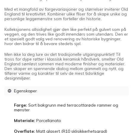
Med et mangfold av fargevariasjoner og størrelser inviterer Old
England til kreativitet. Kombiner ulike fliser for å skape unike og
personlige leggemønstre som forteller din historie.
Kolleksjonens allsidighet gjør den like perfekt på gulvet som på
veggen, og den trives like godt innendørs som utendørs. Den er
et spesielt godt valg ved renovering av historiske bygninger,
hvor den bidrar til å bevare stedets sjel.
Men ikke la deg lure av det tradisjonelle utgangspunktet! Til
tross for dype røtter i klassisk keramisk håndverk, smelter Old
England sømløst sammen med moderne finisher og materialer.
Den skaper en spennende dialog mellom gammelt og nytt, og
tilfører varme og karakter til selv de mest tidsriktige
designmiljøer.
Egenskaper
Farge:
Sort bakgrunn med terracottarøde rammer og
mønster
Materiale:
Porcellanato
Overflate:
Matt glasert (R10 sklisikkerhetsgrad)