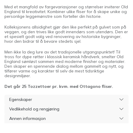
Med et mangfold av fargevariasjoner og størrelser inviterer Old
England til kreativitet. Kombiner ulike fliser for å skape unike og
personlige leggemønstre som forteller din historie.
Kolleksjonens allsidighet gjør den like perfekt på gulvet som på
veggen, og den trives like godt innendørs som utendørs. Den er
et spesielt godt valg ved renovering av historiske bygninger,
hvor den bidrar til å bevare stedets sjel.
Men ikke la deg lure av det tradisjonelle utgangspunktet! Til
tross for dype røtter i klassisk keramisk håndverk, smelter Old
England sømløst sammen med moderne finisher og materialer.
Den skaper en spennende dialog mellom gammelt og nytt, og
tilfører varme og karakter til selv de mest tidsriktige
designmiljøer.
Det går 25 Tozzettoer pr. kvm. med Ottagono fliser.
Egenskaper
Vedlikehold og rengjøring
Annen informasjon