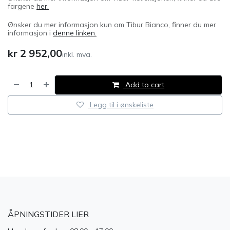
fargene
her.
Ønsker du mer informasjon kun om Tibur Bianco, finner du mer
informasjon i
denne linken.
kr
2 952,00
inkl. mva.
Add to cart
Legg til i ønskeliste
​
ÅPNINGSTIDER LIER