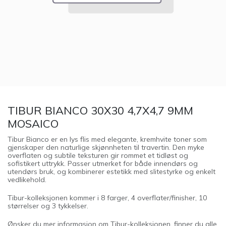
TIBUR BIANCO 30X30 4,7X4,7 9MM
MOSAICO
Tibur Bianco er en lys flis med elegante, kremhvite toner som
gjenskaper den naturlige skjønnheten til travertin. Den myke
overflaten og subtile teksturen gir rommet et tidløst og
sofistikert uttrykk. Passer utmerket for både innendørs og
utendørs bruk, og kombinerer estetikk med slitestyrke og enkelt
vedlikehold.
Tibur-kolleksjonen kommer i 8 farger, 4 overflater/finisher, 10
størrelser og 3 tykkelser.
Ønsker du mer informasjon om Tibur-kolleksjonen, finner du alle