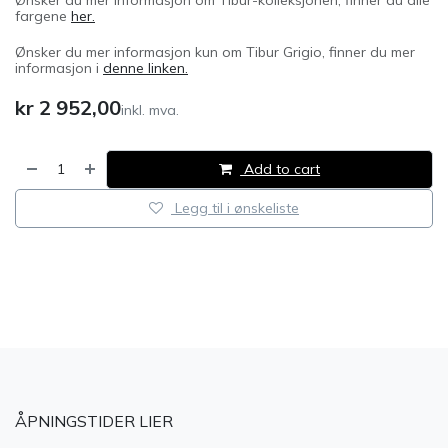
Ønsker du mer informasjon om Tibur-kolleksjonen, finner du alle
fargene
her.
Ønsker du mer informasjon kun om Tibur Grigio, finner du mer
informasjon i
denne linken.
kr
2 952,00
inkl. mva.
Add to cart
Legg til i ønskeliste
​
ÅPNINGSTIDER LIER