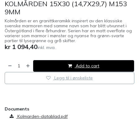
KOLMÅRDEN 15X30 (14,7X29,7) M153
9MM
Kolmården er en granittkeramikk inspirert av den klassiske
svenske marmoren med samme navn som har blitt utvunnet i
Östergötland i flere århundrer. Serien har en matt overflate og
varierer som marmor i mønster og nyanse fra grønn-svarte
partier til lysegrønne og grå skifter.
kr
1 094,40
inkl. mva.
Add to cart
Legg til i ønskeliste
​
Documents
Kolmarden-datablad.pdf