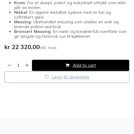
Krom:
For et skarpt, polert og industrielt uttrykk som aldri
går av moten.
Nikkel:
En dypere metallisk nyanse med en lun og
sofistikert glød.
Messing:
Ubehandlet messing som utvikler en unik og
levende patina ved bruk.
Bronsert Messing:
En mørk og karakterfull overflate som
gir tyngde og historisk sus til kjøkkenet.
kr
22 320,00
inkl. mva.
Add to cart
Legg til i ønskeliste
​