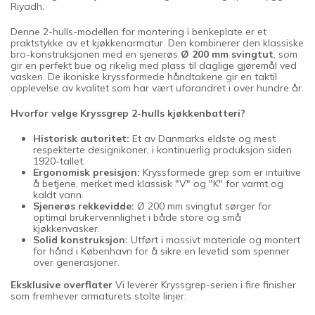
Riyadh.
Denne 2-hulls-modellen for montering i benkeplate er et
praktstykke av et kjøkkenarmatur. Den kombinerer den klassiske
bro-konstruksjonen med en sjenerøs
Ø 200 mm svingtut
, som
gir en perfekt bue og rikelig med plass til daglige gjøremål ved
vasken. De ikoniske kryssformede håndtakene gir en taktil
opplevelse av kvalitet som har vært uforandret i over hundre år.
Hvorfor velge Kryssgrep 2-hulls kjøkkenbatteri?
Historisk autoritet:
Et av Danmarks eldste og mest
respekterte designikoner, i kontinuerlig produksjon siden
1920-tallet.
Ergonomisk presisjon:
Kryssformede grep som er intuitive
å betjene, merket med klassisk "V" og "K" for varmt og
kaldt vann.
Sjenerøs rekkevidde:
Ø 200 mm svingtut sørger for
optimal brukervennlighet i både store og små
kjøkkenvasker.
Solid konstruksjon:
Utført i massivt materiale og montert
for hånd i København for å sikre en levetid som spenner
over generasjoner.
Eksklusive overflater
Vi leverer Kryssgrep-serien i fire finisher
som fremhever armaturets stolte linjer: