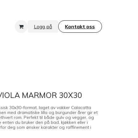
Logg på
Kontakt oss​​​​​​​
VIOLA MARMOR 30X30
assisk 30x30-format, laget av vakker Calacatta
nen med dramatiske lilla og burgunder årer gir et
i ethvert rom. Perfekt til både gulv og vegger, og
 enten du bruker den på bad, kjøkken eller i
 for deg som ønsker karakter og raffinement i