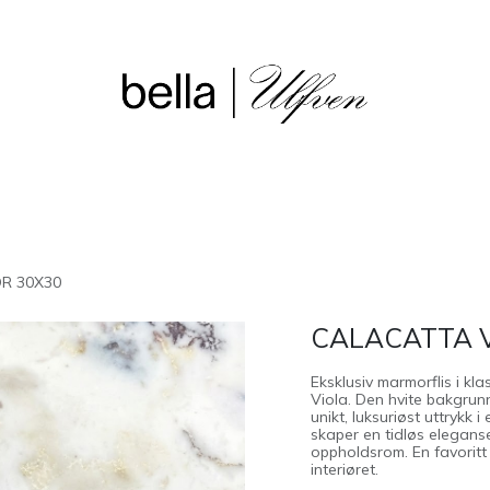
sjon
Våre butikker
Outlet
R 30X30
CALACATTA 
Eksklusiv marmorflis i kl
Viola. Den hvite bakgrun
unikt, luksuriøst uttrykk 
skaper en tidløs eleganse
oppholdsrom. En favoritt
interiøret.