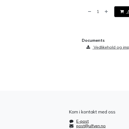
A
​
Documents
Vedlikehold og im
Kom i kontakt med oss
E-post
post@ulfven.no