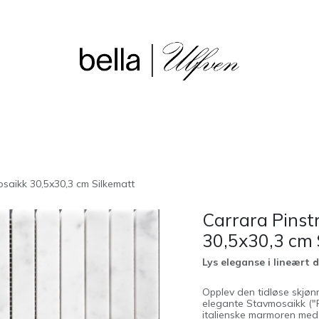
sjon
Våre butikker
Outlet
saikk 30,5x30,3 cm Silkematt
Carrara Pins
30,5x30,3 cm 
Lys eleganse i lineært 
Opplev den tidløse skjønn
elegante Stavmosaikk ("P
italienske marmoren med e