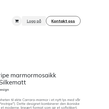
Logg på
Kontakt oss​​​​​​​
tripe marmormosaikk
Silkematt
design
heten til ekte Carrara-marmor i et nytt lys med vår
instripe"). Dette designet kombinerer den ikoniske
t moderne, lineært format som gir et sofistikert,