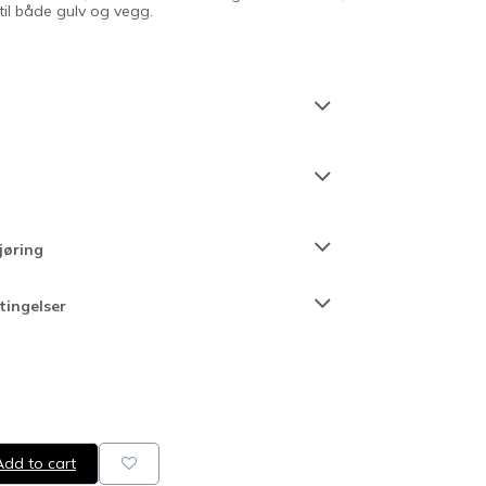
 til både gulv og vegg.
jøring
tingelser
dd to cart