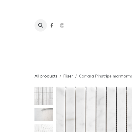
Skip to Content
Fliser
Baderom
Tilbehør
Inspira
All products
Fliser
Carrara Pinstripe marmormo