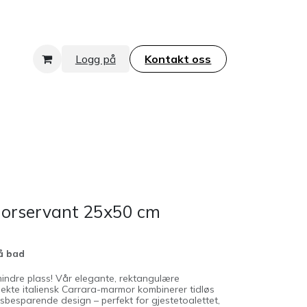
Logg på
Kontakt oss​​​​​​​
orservant 25x50 cm
må bad
mindre plass! Vår elegante, rektangulære
 ekte italiensk Carrara-marmor kombinerer tidløs
sbesparende design – perfekt for gjestetoalettet,