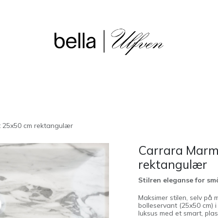
sjon
Våre butikker
Outlet
 25x50 cm rektangulær
Carrara Marm
rektangulær
Stilren eleganse for s
Maksimer stilen, selv på 
bolleservant (25x50 cm) i
luksus med et smart, plas