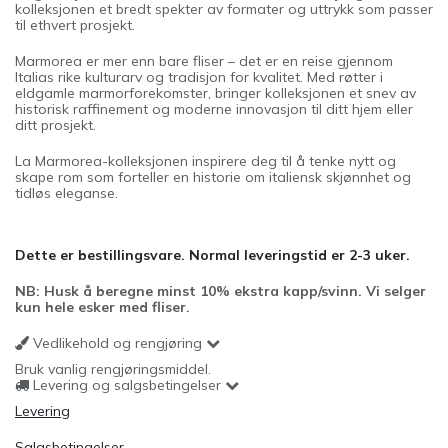
kolleksjonen et bredt spekter av formater og uttrykk som passer
til ethvert prosjekt.
Marmorea er mer enn bare fliser – det er en reise gjennom
Italias rike kulturarv og tradisjon for kvalitet. Med røtter i
eldgamle marmorforekomster, bringer kolleksjonen et snev av
historisk raffinement og moderne innovasjon til ditt hjem eller
ditt prosjekt.
La Marmorea-kolleksjonen inspirere deg til å tenke nytt og
skape rom som forteller en historie om italiensk skjønnhet og
tidløs eleganse.
Dette er bestillingsvare. Normal leveringstid er 2-3 uker.
NB: Husk å beregne minst 10% ekstra kapp/svinn. Vi selger
kun hele esker med fliser.
Vedlikehold og rengjøring
Bruk vanlig rengjøringsmiddel.
Levering og salgsbetingelser
Levering
Salgsbetingelser