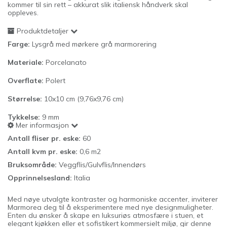
kommer til sin rett – akkurat slik italiensk håndverk skal
oppleves.
Produktdetaljer
Farge:
Lysgrå med mørkere grå marmorering
Materiale:
Porcelanato
Overflate:
Polert
Størrelse:
10x10 cm (9,76x9,76 cm)
Tykkelse:
9
mm
Mer informasjon
Antall fliser pr. eske:
60
Antall kvm pr. eske:
0,6 m2
Bruksområde:
Veggflis/Gulvflis/Innendørs
Opprinnelsesland:
Italia
Med nøye utvalgte kontraster og harmoniske accenter, inviterer
Marmorea deg til å eksperimentere med nye designmuligheter.
Enten du ønsker å skape en luksuriøs atmosfære i stuen, et
elegant kjøkken eller et sofistikert kommersielt miljø, gir denne